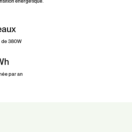
ansition énergétique.
eaux
e de 380W
kWh
mée par an