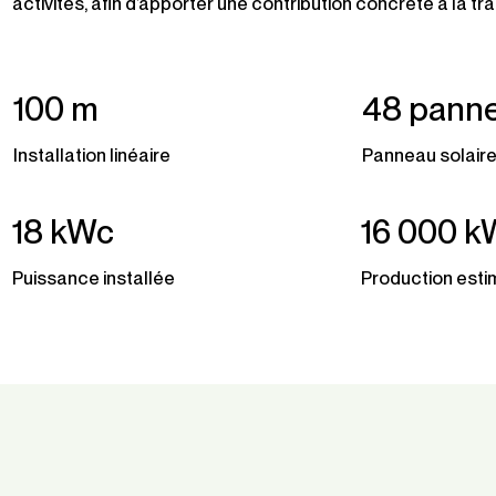
activités, afin d’apporter une contribution concrète à la tr
100 m
48 pann
Installation linéaire
Panneau solair
18 kWc
16 000 
Puissance installée
Production esti